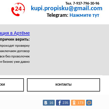
Тел. 7-937-796-30-96
kupi.propisku@gmail.com
Telegram:
Нажмите тут
ация в Артёме
причин верить:
 проходят проверку
заключаем договор
все без проволочек
м бизнес уже давно
СКИ
КОНТАКТЫ
16
235
173