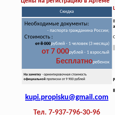
Цены на регистрацию в Артёме
Скидка
В
Необходимые документы:
а
- паспорта гражданина России;
Стоимость :
О
от 8 000
рублей - 1 человек (3 месяца)
от 7 000
рублей - 1 взрослый
Бесплатно
ребенок
На заметку
- ориентировочная стоимость
официальной
прописки от 9 900 рублей
В
kupi.propisku@gmail.com
Тел. 7-937-796-30-96